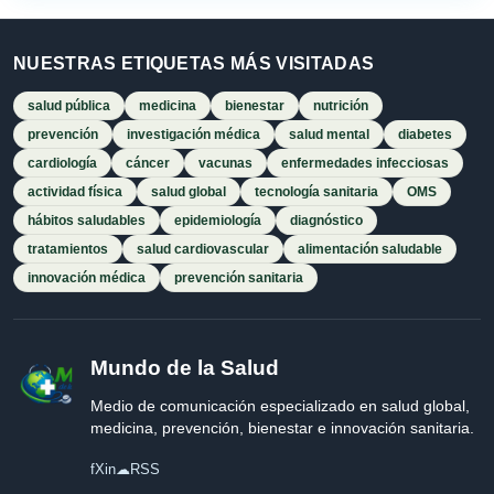
NUESTRAS ETIQUETAS MÁS VISITADAS
salud pública
medicina
bienestar
nutrición
prevención
investigación médica
salud mental
diabetes
cardiología
cáncer
vacunas
enfermedades infecciosas
actividad física
salud global
tecnología sanitaria
OMS
hábitos saludables
epidemiología
diagnóstico
tratamientos
salud cardiovascular
alimentación saludable
innovación médica
prevención sanitaria
Mundo de la Salud
Medio de comunicación especializado en salud global,
medicina, prevención, bienestar e innovación sanitaria.
f
X
in
☁
RSS