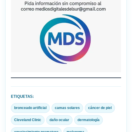
ETIQUETAS:
bronceado artificial
camas solares
cáncer de piel
Cleveland Clinic
daño ocular
dermatología
envejecimiento prematuro
melanoma