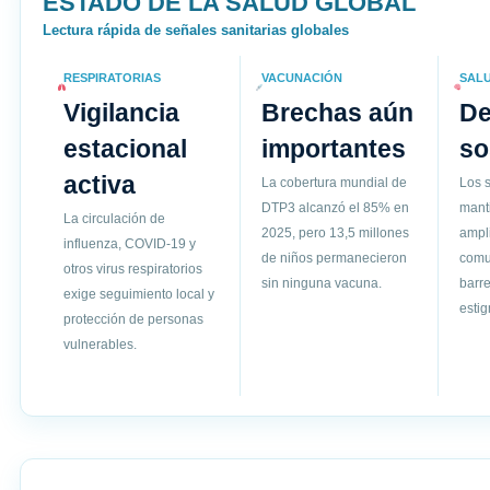
ESTADO DE LA SALUD GLOBAL
Lectura rápida de señales sanitarias globales
RESPIRATORIAS
VACUNACIÓN
SAL
Vigilancia
Brechas aún
D
estacional
importantes
so
activa
La cobertura mundial de
Los s
DTP3 alcanzó el 85% en
mant
La circulación de
2025, pero 13,5 millones
ampli
influenza, COVID-19 y
de niños permanecieron
comun
otros virus respiratorios
sin ninguna vacuna.
barre
exige seguimiento local y
esti
protección de personas
vulnerables.