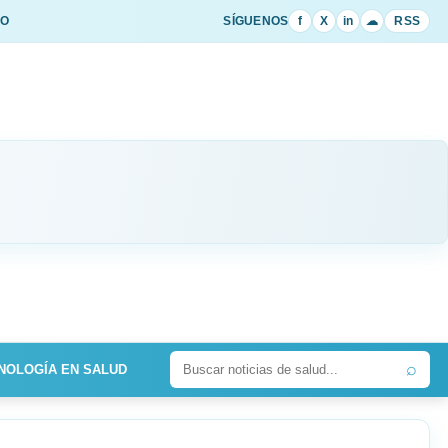
IO
SÍGUENOS
f
X
in
☁
RSS
⌕
NOLOGÍA EN SALUD