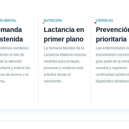
UD MENTAL
NUTRICIÓN
CRÓNICAS
emanda
Lactancia en
Prevenció
stenida
primer plano
prioritaria
istemas sanitarios
La Semana Mundial de la
Las enfermedades n
ienen el reto de
Lactancia Materna impulsa
transmisibles concen
ar la atención
medidas para proteger,
gran parte de la mort
itaria y reducir las
promover y sostener esta
mundial y requieren
ras de acceso y el
práctica desde el
continuidad asistenci
gma.
nacimiento.
diagnóstico temprano