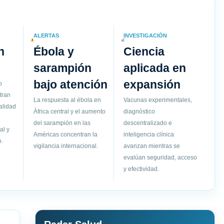
ALERTAS
INVESTIGACIÓN
n
Ébola y
Ciencia
sarampión
aplicada en
bajo atención
expansión
o
tran
La respuesta al ébola en
Vacunas experimentales,
alidad
África central y el aumento
diagnóstico
del sarampión en las
descentralizado e
al y
Américas concentran la
inteligencia clínica
.
vigilancia internacional.
avanzan mientras se
evalúan seguridad, acceso
y efectividad.