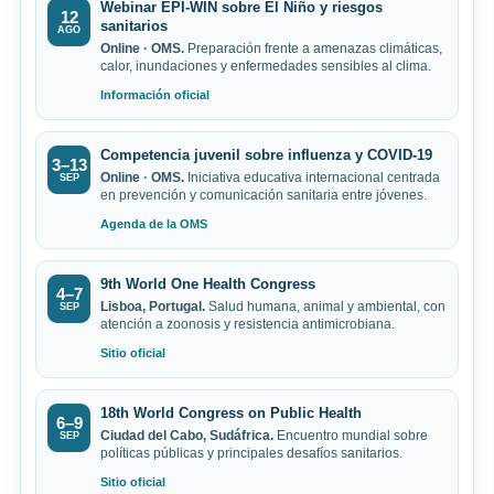
Webinar EPI-WIN sobre El Niño y riesgos
12
sanitarios
AGO
Online · OMS.
Preparación frente a amenazas climáticas,
calor, inundaciones y enfermedades sensibles al clima.
Información oficial
Competencia juvenil sobre influenza y COVID-19
3–13
Online · OMS.
Iniciativa educativa internacional centrada
SEP
en prevención y comunicación sanitaria entre jóvenes.
Agenda de la OMS
9th World One Health Congress
4–7
Lisboa, Portugal.
Salud humana, animal y ambiental, con
SEP
atención a zoonosis y resistencia antimicrobiana.
Sitio oficial
18th World Congress on Public Health
6–9
Ciudad del Cabo, Sudáfrica.
Encuentro mundial sobre
SEP
políticas públicas y principales desafíos sanitarios.
Sitio oficial