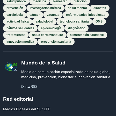
salud pública
medicina
bienestar
nutrición
prevención
investigación médica
salud mental
diabetes
cardiología
cáncer
vacunas
enfermedades infecciosas
actividad física
salud global
tecnología sanitaria
OMS
hábitos saludables
epidemiología
diagnóstico
tratamientos
salud cardiovascular
alimentación saludable
innovación médica
prevención sanitaria
Mundo de la Salud
Medio de comunicación especializado en salud global,
medicina, prevención, bienestar e innovación sanitaria.
f
X
in
☁
RSS
Red editorial
Medios Digitales del Sur LTD