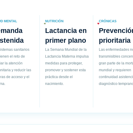
UD MENTAL
NUTRICIÓN
CRÓNICAS
emanda
Lactancia en
Prevenció
stenida
primer plano
prioritaria
istemas sanitarios
La Semana Mundial de la
Las enfermedades n
ienen el reto de
Lactancia Materna impulsa
transmisibles concen
ar la atención
medidas para proteger,
gran parte de la mort
itaria y reducir las
promover y sostener esta
mundial y requieren
ras de acceso y el
práctica desde el
continuidad asistenci
gma.
nacimiento.
diagnóstico temprano