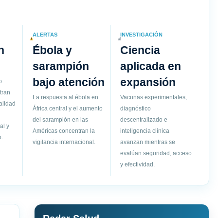
ALERTAS
INVESTIGACIÓN
n
Ébola y
Ciencia
sarampión
aplicada en
bajo atención
expansión
o
tran
La respuesta al ébola en
Vacunas experimentales,
alidad
África central y el aumento
diagnóstico
del sarampión en las
descentralizado e
al y
Américas concentran la
inteligencia clínica
.
vigilancia internacional.
avanzan mientras se
evalúan seguridad, acceso
y efectividad.