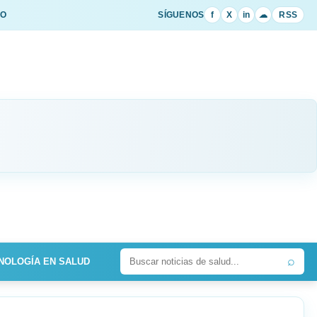
IO
SÍGUENOS
f
X
in
☁
RSS
⌕
NOLOGÍA EN SALUD