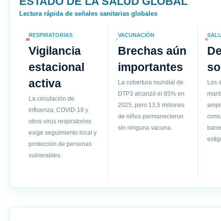
ESTADO DE LA SALUD GLOBAL
Lectura rápida de señales sanitarias globales
RESPIRATORIAS
VACUNACIÓN
SAL
Vigilancia
Brechas aún
D
estacional
importantes
so
activa
La cobertura mundial de
Los s
DTP3 alcanzó el 85% en
mant
La circulación de
2025, pero 13,5 millones
ampli
influenza, COVID-19 y
de niños permanecieron
comun
otros virus respiratorios
sin ninguna vacuna.
barre
exige seguimiento local y
esti
protección de personas
vulnerables.