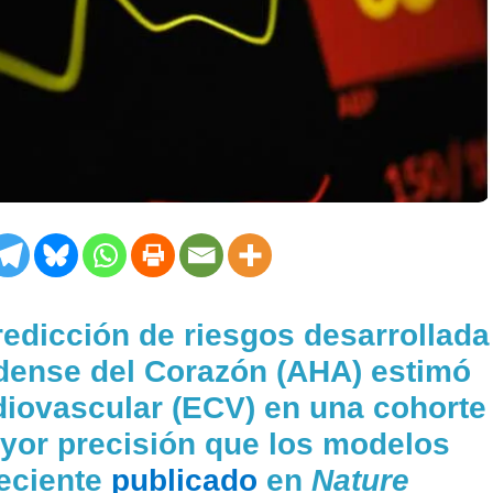
edicción de riesgos desarrollada
dense del Corazón (AHA) estimó
diovascular (ECV) en una cohorte
yor precisión que los modelos
reciente
publicado
en
Nature