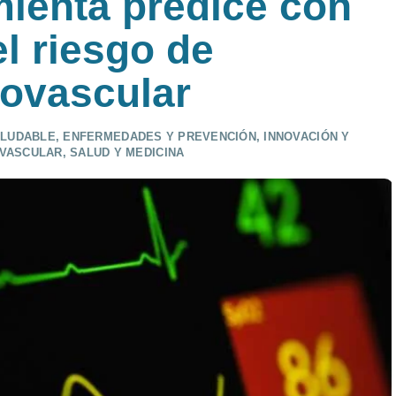
ienta predice con
l riesgo de
ovascular
ALUDABLE
,
ENFERMEDADES Y PREVENCIÓN
,
INNOVACIÓN Y
OVASCULAR
,
SALUD Y MEDICINA