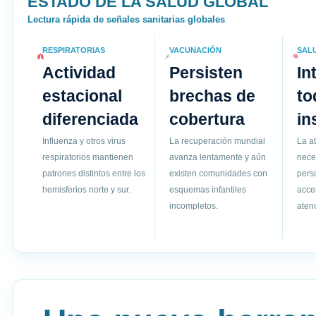
ESTADO DE LA SALUD GLOBAL
Lectura rápida de señales sanitarias globales
RESPIRATORIAS
VACUNACIÓN
SAL
Actividad
Persisten
In
estacional
brechas de
to
diferenciada
cobertura
in
Influenza y otros virus
La recuperación mundial
La a
respiratorios mantienen
avanza lentamente y aún
nece
patrones distintos entre los
existen comunidades con
pers
hemisferios norte y sur.
esquemas infantiles
acce
incompletos.
atenc