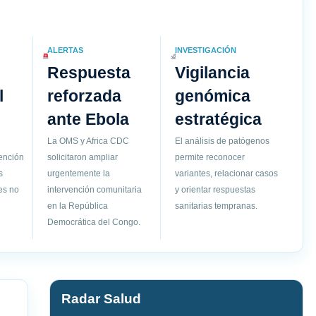
ALERTAS
INVESTIGACIÓN
Respuesta
Vigilancia
l
reforzada
genómica
ante Ebola
estratégica
La OMS y Africa CDC
El análisis de patógenos
vención
solicitaron ampliar
permite reconocer
s
urgentemente la
variantes, relacionar casos
es no
intervención comunitaria
y orientar respuestas
en la República
sanitarias tempranas.
Democrática del Congo.
Radar Salud