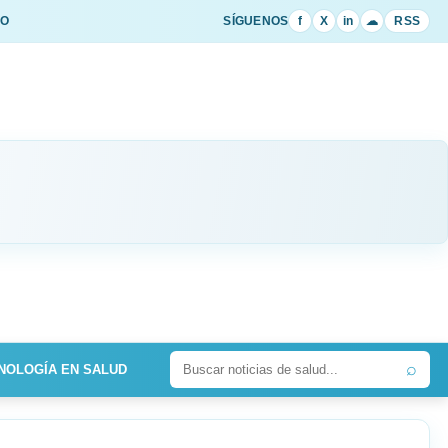
IO
SÍGUENOS
f
X
in
☁
RSS
⌕
NOLOGÍA EN SALUD