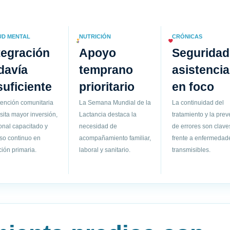
UD MENTAL
NUTRICIÓN
CRÓNICAS
tegración
Apoyo
Seguridad
davía
temprano
asistencia
suficiente
prioritario
en foco
tención comunitaria
La Semana Mundial de la
La continuidad del
sita mayor inversión,
Lactancia destaca la
tratamiento y la pre
onal capacitado y
necesidad de
de errores son clave
so continuo en
acompañamiento familiar,
frente a enfermedad
ión primaria.
laboral y sanitario.
transmisibles.