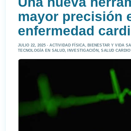
Una nueva herram
mayor precisión e
enfermedad cardi
JULIO 22, 2025 ·
ACTIVIDAD FÍSICA
,
BIENESTAR Y VIDA S
TECNOLOGÍA EN SALUD
,
INVESTIGACIÓN
,
SALUD CARDI