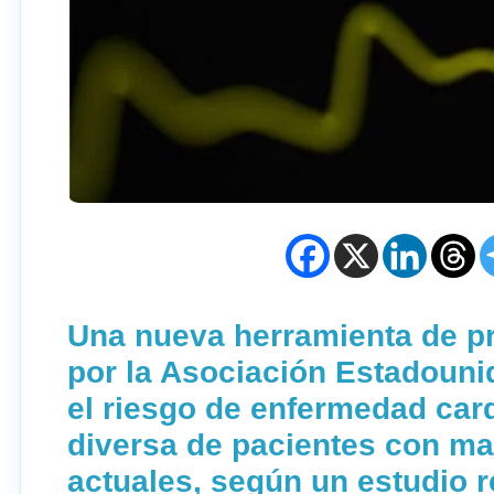
Una nueva herramienta de pr
por la Asociación Estadouni
el riesgo de enfermedad car
diversa de pacientes con ma
actuales, según un estudio 