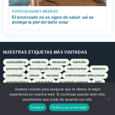
ESPECIALIDADES MÉDICAS
El bronceado no es signo de salud: así se
protege la piel del daño solar
NUESTRAS ETIQUETAS MÁS VISITADAS
salud pública
medicina
bienestar
nutrición
prevención
investigación médica
salud mental
diabetes
cardiología
cáncer
vacunas
enfermedades infecciosas
actividad física
salud global
tecnología sanitaria
OMS
hábitos saludables
epidemiología
diagnóstico
Usamos cookies para asegurar que te damos la mejor
experiencia en nuestra web. Si continúas usando este sitio,
tratamientos
salud cardiovascular
alimentación saludable
asumiremos que estás de acuerdo con ello.
innovación médica
prevención sanitaria
Aceptar
Política de privacidad