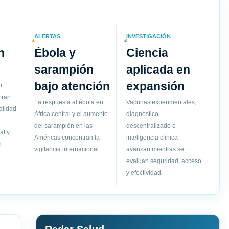
ALERTAS
INVESTIGACIÓN
n
Ébola y
Ciencia
sarampión
aplicada en
bajo atención
expansión
o
tran
La respuesta al ébola en
Vacunas experimentales,
alidad
África central y el aumento
diagnóstico
del sarampión en las
descentralizado e
al y
Américas concentran la
inteligencia clínica
.
vigilancia internacional.
avanzan mientras se
evalúan seguridad, acceso
y efectividad.