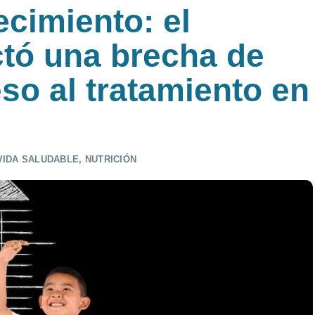
ecimiento: el
ctó una brecha de
so al tratamiento en
VIDA SALUDABLE
,
NUTRICIÓN