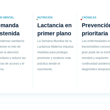
UD MENTAL
NUTRICIÓN
CRÓNICAS
emanda
Lactancia en
Prevenció
stenida
primer plano
prioritaria
istemas sanitarios
La Semana Mundial de la
Las enfermedades n
ienen el reto de
Lactancia Materna impulsa
transmisibles concen
ar la atención
medidas para proteger,
gran parte de la mort
itaria y reducir las
promover y sostener esta
mundial y requieren
ras de acceso y el
práctica desde el
continuidad asistenci
gma.
nacimiento.
diagnóstico temprano