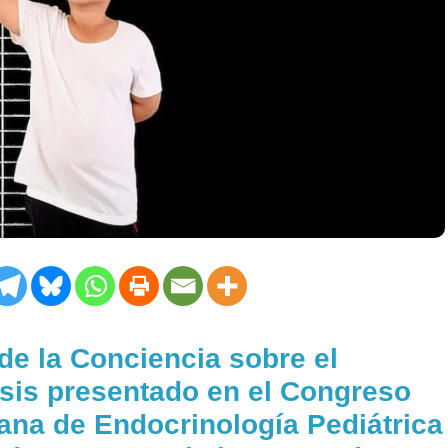
de la Conciencia sobre el
lisis presentado en el Congreso
ana de Endocrinología Pediátrica