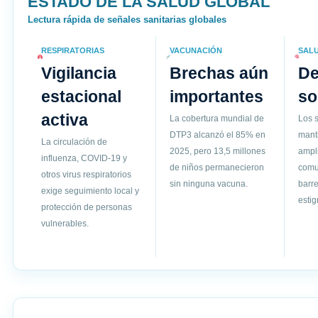
ESTADO DE LA SALUD GLOBAL
Lectura rápida de señales sanitarias globales
RESPIRATORIAS
VACUNACIÓN
SAL
Vigilancia
Brechas aún
D
estacional
importantes
so
activa
La cobertura mundial de
Los s
DTP3 alcanzó el 85% en
mant
La circulación de
2025, pero 13,5 millones
ampli
influenza, COVID-19 y
de niños permanecieron
comun
otros virus respiratorios
sin ninguna vacuna.
barre
exige seguimiento local y
esti
protección de personas
vulnerables.