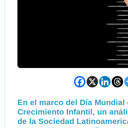
En el marco del Día Mundial 
Crecimiento Infantil, un aná
de la Sociedad Latinoameric