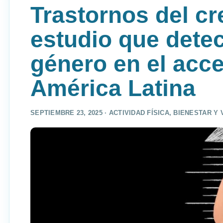
Trastornos del cr
estudio que dete
género en el acce
América Latina
SEPTIEMBRE 23, 2025 ·
ACTIVIDAD FÍSICA
,
BIENESTAR Y 