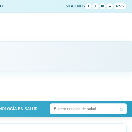
IO
SÍGUENOS
f
X
in
☁
RSS
⌕
NOLOGÍA EN SALUD