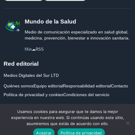
Mundo de la Salud
Medio de comunicación especializado en salud global,
medicina, prevención, bienestar e innovación sanitaria.
f
X
in
☁
RSS
Red editorial
Medios Digitales del Sur LTD
Quiénes somos
Equipo editorial
Responsabilidad editorial
Contacto
Política de privacidad y cookies
Condiciones del servicio
Empresa registrada en Inglaterra y Gales.
Usamos cookies para asegurar que te damos la mejor
experiencia en nuestra web. Si continúas usando este sitio,
asumiremos que estás de acuerdo con ello.
© 2026 Mundo de la Salud. Todos los derechos reservados. Desarrollado con
Aceptar
Política de privacidad
por la salud.