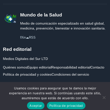
Mundo de la Salud
Medio de comunicación especializado en salud global,
medicina, prevención, bienestar e innovación sanitaria.
f
X
in
☁
RSS
Red editorial
Medios Digitales del Sur LTD
Quiénes somos
Equipo editorial
Responsabilidad editorial
Contacto
Política de privacidad y cookies
Condiciones del servicio
Empresa registrada en Inglaterra y Gales.
Usamos cookies para asegurar que te damos la mejor
experiencia en nuestra web. Si continúas usando este sitio,
asumiremos que estás de acuerdo con ello.
© 2026 Mundo de la Salud. Todos los derechos reservados. Desarrollado con
Aceptar
Política de privacidad
por la salud.