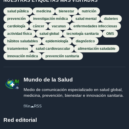
NUESTRAS ETIQUETAS MÁS VISITADAS
salud pública
medicina
bienestar
nutrición
prevención
investigación médica
salud mental
diabetes
cardiología
cáncer
vacunas
enfermedades infecciosas
actividad física
salud global
tecnología sanitaria
OMS
hábitos saludables
epidemiología
diagnóstico
tratamientos
salud cardiovascular
alimentación saludable
innovación médica
prevención sanitaria
Mundo de la Salud
Medio de comunicación especializado en salud global,
medicina, prevención, bienestar e innovación sanitaria.
f
X
in
☁
RSS
Red editorial