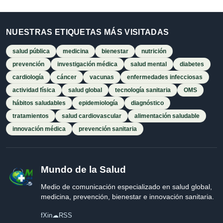
NUESTRAS ETIQUETAS MÁS VISITADAS
salud pública
medicina
bienestar
nutrición
prevención
investigación médica
salud mental
diabetes
cardiología
cáncer
vacunas
enfermedades infecciosas
actividad física
salud global
tecnología sanitaria
OMS
hábitos saludables
epidemiología
diagnóstico
tratamientos
salud cardiovascular
alimentación saludable
innovación médica
prevención sanitaria
Mundo de la Salud
Medio de comunicación especializado en salud global,
medicina, prevención, bienestar e innovación sanitaria.
f
X
in
☁
RSS