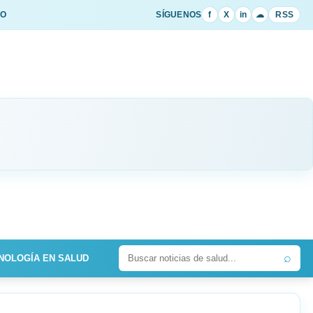
IO
SÍGUENOS
f
X
in
☁
RSS
⌕
NOLOGÍA EN SALUD