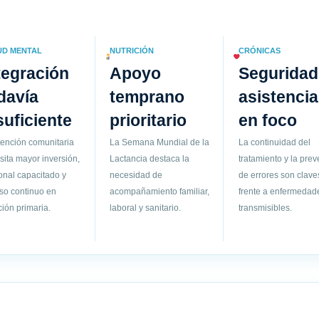
UD MENTAL
NUTRICIÓN
CRÓNICAS
tegración
Apoyo
Seguridad
davía
temprano
asistencia
suficiente
prioritario
en foco
tención comunitaria
La Semana Mundial de la
La continuidad del
sita mayor inversión,
Lactancia destaca la
tratamiento y la pre
onal capacitado y
necesidad de
de errores son clave
so continuo en
acompañamiento familiar,
frente a enfermedad
ión primaria.
laboral y sanitario.
transmisibles.