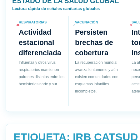
ESTADO DE LA SALUD GLOBAL
Lectura rápida de señales sanitarias globales
RESPIRATORIAS
VACUNACIÓN
SAL
Actividad
Persisten
In
estacional
brechas de
to
diferenciada
cobertura
in
Influenza y otros virus
La recuperación mundial
La a
respiratorios mantienen
avanza lentamente y aún
nece
patrones distintos entre los
existen comunidades con
pers
hemisferios norte y sur.
esquemas infantiles
acce
incompletos.
atenc
ETIQUETA:
IRB CATSUD