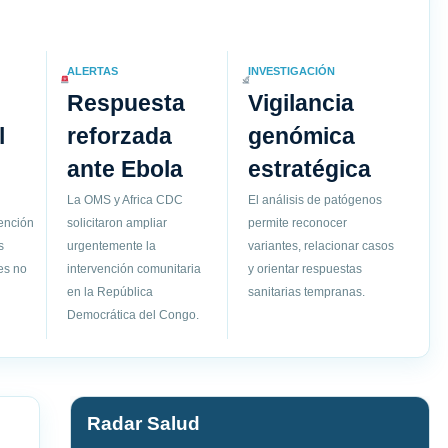
ALERTAS
INVESTIGACIÓN
Respuesta
Vigilancia
l
reforzada
genómica
ante Ebola
estratégica
La OMS y Africa CDC
El análisis de patógenos
vención
solicitaron ampliar
permite reconocer
s
urgentemente la
variantes, relacionar casos
es no
intervención comunitaria
y orientar respuestas
en la República
sanitarias tempranas.
Democrática del Congo.
Radar Salud