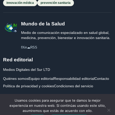
innovación médica
prevención sanitaria
Mundo de la Salud
Medio de comunicación especializado en salud global,
medicina, prevención, bienestar e innovación sanitaria.
f
X
in
☁
RSS
Red editorial
Medios Digitales del Sur LTD
Quiénes somos
Equipo editorial
Responsabilidad editorial
Contacto
Política de privacidad y cookies
Condiciones del servicio
Empresa registrada en Inglaterra y Gales.
Usamos cookies para asegurar que te damos la mejor
experiencia en nuestra web. Si continúas usando este sitio,
asumiremos que estás de acuerdo con ello.
© 2026 Mundo de la Salud. Todos los derechos reservados. Desarrollado con