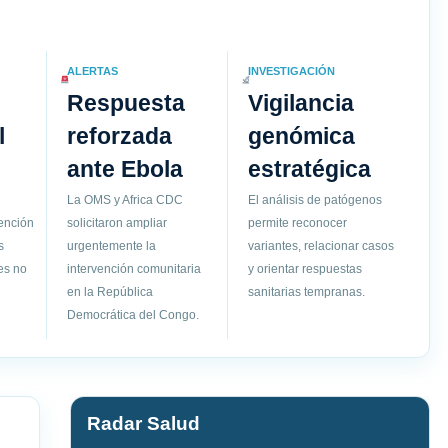
ALERTAS
INVESTIGACIÓN
Respuesta
Vigilancia
l
reforzada
genómica
ante Ebola
estratégica
La OMS y Africa CDC
El análisis de patógenos
vención
solicitaron ampliar
permite reconocer
s
urgentemente la
variantes, relacionar casos
es no
intervención comunitaria
y orientar respuestas
en la República
sanitarias tempranas.
Democrática del Congo.
Radar Salud