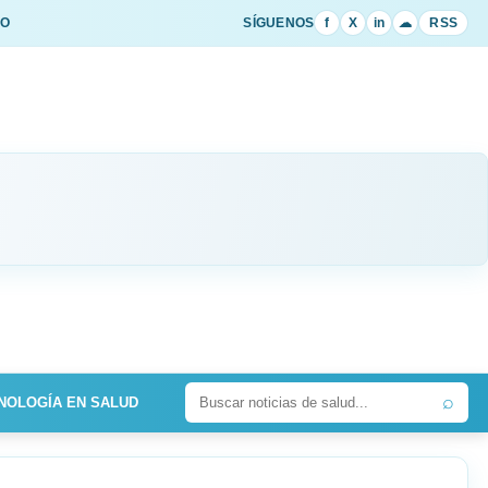
IO
SÍGUENOS
f
X
in
☁
RSS
⌕
NOLOGÍA EN SALUD