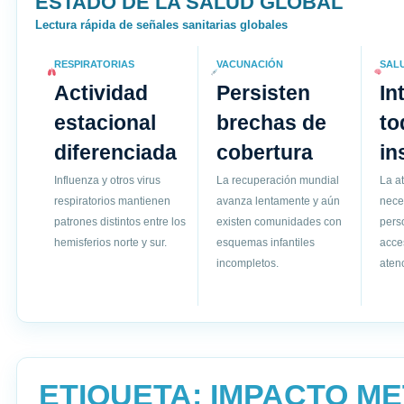
ESTADO DE LA SALUD GLOBAL
Lectura rápida de señales sanitarias globales
RESPIRATORIAS
VACUNACIÓN
SAL
Actividad
Persisten
In
estacional
brechas de
to
diferenciada
cobertura
in
Influenza y otros virus
La recuperación mundial
La a
respiratorios mantienen
avanza lentamente y aún
nece
patrones distintos entre los
existen comunidades con
pers
hemisferios norte y sur.
esquemas infantiles
acce
incompletos.
atenc
ETIQUETA:
IMPACTO M