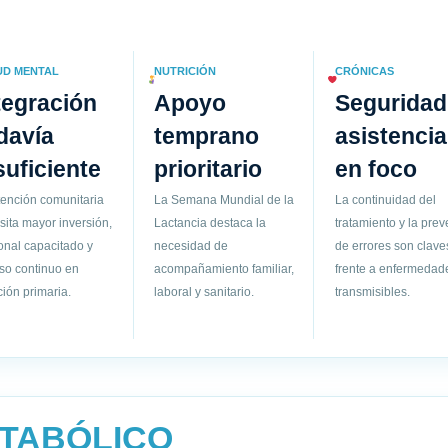
UD MENTAL
NUTRICIÓN
CRÓNICAS
tegración
Apoyo
Seguridad
davía
temprano
asistencia
suficiente
prioritario
en foco
tención comunitaria
La Semana Mundial de la
La continuidad del
sita mayor inversión,
Lactancia destaca la
tratamiento y la pre
onal capacitado y
necesidad de
de errores son clave
so continuo en
acompañamiento familiar,
frente a enfermedad
ión primaria.
laboral y sanitario.
transmisibles.
ETABÓLICO