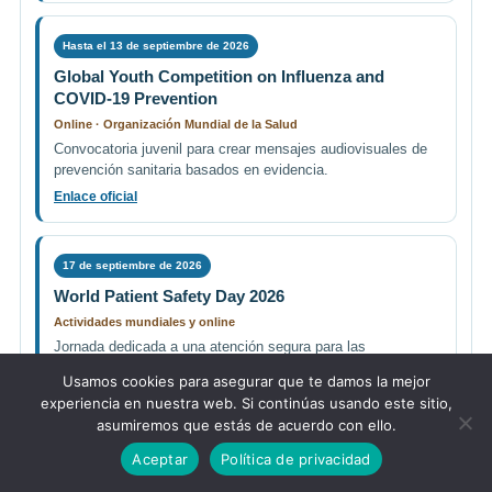
Hasta el 13 de septiembre de 2026
Global Youth Competition on Influenza and
COVID-19 Prevention
Online · Organización Mundial de la Salud
Convocatoria juvenil para crear mensajes audiovisuales de
prevención sanitaria basados en evidencia.
Enlace oficial
17 de septiembre de 2026
World Patient Safety Day 2026
Actividades mundiales y online
Jornada dedicada a una atención segura para las
enfermedades no transmisibles.
Usamos cookies para asegurar que te damos la mejor
Enlace oficial
experiencia en nuestra web. Si continúas usando este sitio,
asumiremos que estás de acuerdo con ello.
Aceptar
Política de privacidad
5–8 de octubre de 2026