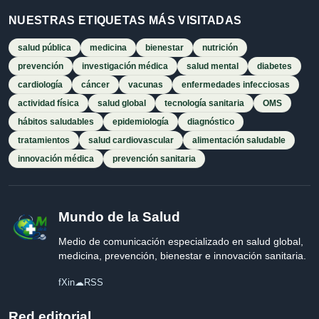
NUESTRAS ETIQUETAS MÁS VISITADAS
salud pública
medicina
bienestar
nutrición
prevención
investigación médica
salud mental
diabetes
cardiología
cáncer
vacunas
enfermedades infecciosas
actividad física
salud global
tecnología sanitaria
OMS
hábitos saludables
epidemiología
diagnóstico
tratamientos
salud cardiovascular
alimentación saludable
innovación médica
prevención sanitaria
Mundo de la Salud
Medio de comunicación especializado en salud global,
medicina, prevención, bienestar e innovación sanitaria.
f
X
in
☁
RSS
Red editorial