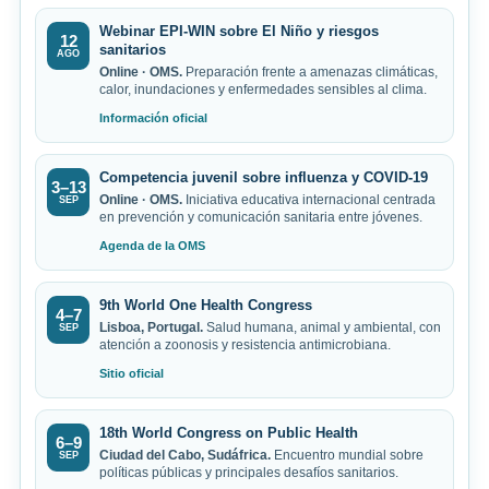
Webinar EPI-WIN sobre El Niño y riesgos
12
sanitarios
AGO
Online · OMS.
Preparación frente a amenazas climáticas,
calor, inundaciones y enfermedades sensibles al clima.
Información oficial
Competencia juvenil sobre influenza y COVID-19
3–13
Online · OMS.
Iniciativa educativa internacional centrada
SEP
en prevención y comunicación sanitaria entre jóvenes.
Agenda de la OMS
9th World One Health Congress
4–7
Lisboa, Portugal.
Salud humana, animal y ambiental, con
SEP
atención a zoonosis y resistencia antimicrobiana.
Sitio oficial
18th World Congress on Public Health
6–9
Ciudad del Cabo, Sudáfrica.
Encuentro mundial sobre
SEP
políticas públicas y principales desafíos sanitarios.