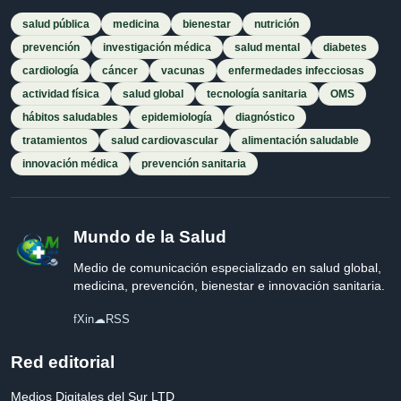
salud pública
medicina
bienestar
nutrición
prevención
investigación médica
salud mental
diabetes
cardiología
cáncer
vacunas
enfermedades infecciosas
actividad física
salud global
tecnología sanitaria
OMS
hábitos saludables
epidemiología
diagnóstico
tratamientos
salud cardiovascular
alimentación saludable
innovación médica
prevención sanitaria
Mundo de la Salud
Medio de comunicación especializado en salud global,
medicina, prevención, bienestar e innovación sanitaria.
f
X
in
☁
RSS
Red editorial
Medios Digitales del Sur LTD