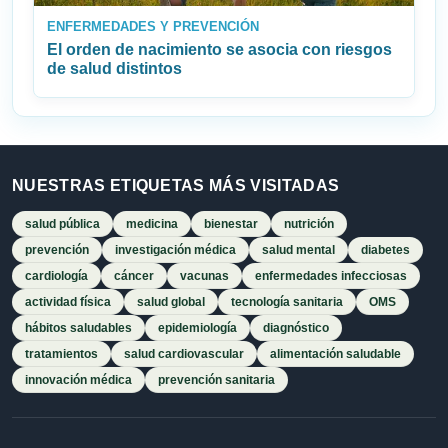
ENFERMEDADES Y PREVENCIÓN
El orden de nacimiento se asocia con riesgos
de salud distintos
NUESTRAS ETIQUETAS MÁS VISITADAS
salud pública
medicina
bienestar
nutrición
prevención
investigación médica
salud mental
diabetes
cardiología
cáncer
vacunas
enfermedades infecciosas
actividad física
salud global
tecnología sanitaria
OMS
hábitos saludables
epidemiología
diagnóstico
tratamientos
salud cardiovascular
alimentación saludable
innovación médica
prevención sanitaria