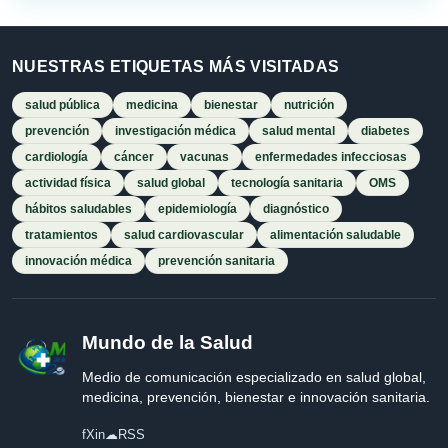
NUESTRAS ETIQUETAS MÁS VISITADAS
salud pública
medicina
bienestar
nutrición
prevención
investigación médica
salud mental
diabetes
cardiología
cáncer
vacunas
enfermedades infecciosas
actividad física
salud global
tecnología sanitaria
OMS
hábitos saludables
epidemiología
diagnóstico
tratamientos
salud cardiovascular
alimentación saludable
innovación médica
prevención sanitaria
Mundo de la Salud
Medio de comunicación especializado en salud global,
medicina, prevención, bienestar e innovación sanitaria.
f
X
in
☁
RSS