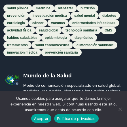
salud pública
medicina
bienestar
nutrición
prevención
investigación médica
salud mental
diabetes
cardiología
cáncer
vacunas
enfermedades infecciosas
actividad física
salud global
tecnología sanitaria
OMS
hábitos saludables
epidemiología
diagnóstico
tratamientos
salud cardiovascular
alimentación saludable
innovación médica
prevención sanitaria
Mundo de la Salud
Medio de comunicación especializado en salud global,
medicina, prevención, bienestar e innovación sanitaria.
Usamos cookies para asegurar que te damos la mejor
f
X
in
☁
RSS
experiencia en nuestra web. Si continúas usando este sitio,
asumiremos que estás de acuerdo con ello.
Red editorial
Aceptar
Política de privacidad
Medios Digitales del Sur LTD