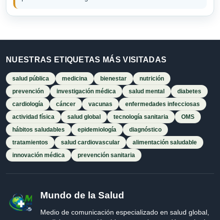
NUESTRAS ETIQUETAS MÁS VISITADAS
salud pública
medicina
bienestar
nutrición
prevención
investigación médica
salud mental
diabetes
cardiología
cáncer
vacunas
enfermedades infecciosas
actividad física
salud global
tecnología sanitaria
OMS
hábitos saludables
epidemiología
diagnóstico
tratamientos
salud cardiovascular
alimentación saludable
innovación médica
prevención sanitaria
Mundo de la Salud
Medio de comunicación especializado en salud global,