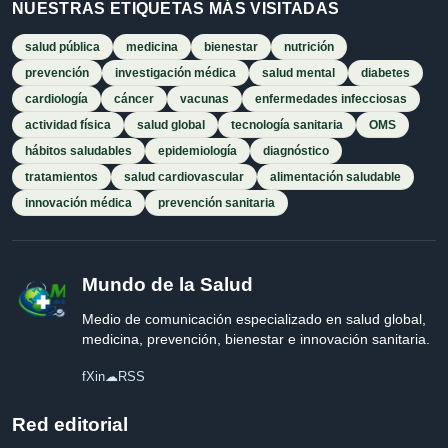
NUESTRAS ETIQUETAS MÁS VISITADAS
salud pública
medicina
bienestar
nutrición
prevención
investigación médica
salud mental
diabetes
cardiología
cáncer
vacunas
enfermedades infecciosas
actividad física
salud global
tecnología sanitaria
OMS
hábitos saludables
epidemiología
diagnóstico
tratamientos
salud cardiovascular
alimentación saludable
innovación médica
prevención sanitaria
Mundo de la Salud
Medio de comunicación especializado en salud global,
medicina, prevención, bienestar e innovación sanitaria.
f
X
in
☁
RSS
Red editorial