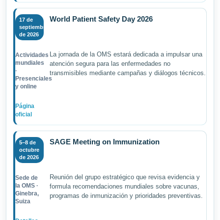
World Patient Safety Day 2026
17 de
septiembre
de 2026
La jornada de la OMS estará dedicada a impulsar una
Actividades
mundiales
atención segura para las enfermedades no
·
transmisibles mediante campañas y diálogos técnicos.
Presenciales
y online
Página
oficial
SAGE Meeting on Immunization
5–8 de
octubre
de 2026
Reunión del grupo estratégico que revisa evidencia y
Sede de
la OMS ·
formula recomendaciones mundiales sobre vacunas,
Ginebra,
programas de inmunización y prioridades preventivas.
Suiza