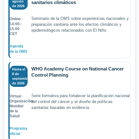
agosto
sanitarios climáticos
de 2026
Seminario de la OMS sobre experiencias nacionales y
Online ·
14:00–
preparación sanitaria ante los efectos climáticos y
15:00
epidemiológicos relacionados con El Niño.
CET
Agenda
de la OMS
WHO Academy Course on National Cancer
Hasta el
8 de
Control Planning
septiembre
de 2026
Serie formativa para fortalecer la planificación nacional
Virtual ·
Organización
del control del cáncer y el diseño de políticas
Mundial
sanitarias basadas en evidencia.
de la
Salud
Programa
oficial