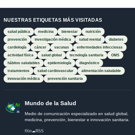
NUESTRAS ETIQUETAS MÁS VISITADAS
salud pública
medicina
bienestar
nutrición
prevención
investigación médica
salud mental
diabetes
cardiología
cáncer
vacunas
enfermedades infecciosas
actividad física
salud global
tecnología sanitaria
OMS
hábitos saludables
epidemiología
diagnóstico
tratamientos
salud cardiovascular
alimentación saludable
innovación médica
prevención sanitaria
Mundo de la Salud
Medio de comunicación especializado en salud global,
medicina, prevención, bienestar e innovación sanitaria.
f
X
in
☁
RSS