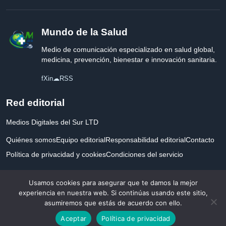
Mundo de la Salud
Medio de comunicación especializado en salud global,
medicina, prevención, bienestar e innovación sanitaria.
f
X
in
☁
RSS
Red editorial
Medios Digitales del Sur LTD
Quiénes somos
Equipo editorial
Responsabilidad editorial
Contacto
Política de privacidad y cookies
Condiciones del servicio
Empresa registrada en Inglaterra y Gales.
Usamos cookies para asegurar que te damos la mejor
experiencia en nuestra web. Si continúas usando este sitio,
asumiremos que estás de acuerdo con ello.
© 2026 Mundo de la Salud. Todos los derechos reservados. Desarrollado con
Aceptar
Política de privacidad
por la salud.