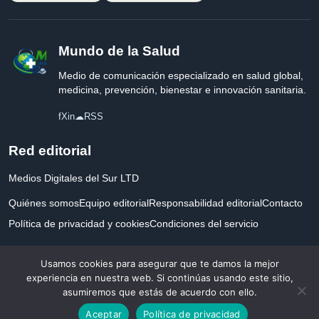
Mundo de la Salud
Medio de comunicación especializado en salud global,
medicina, prevención, bienestar e innovación sanitaria.
f
X
in
☁
RSS
Red editorial
Medios Digitales del Sur LTD
Quiénes somos
Equipo editorial
Responsabilidad editorial
Contacto
Política de privacidad y cookies
Condiciones del servicio
Empresa registrada en Inglaterra y Gales.
Usamos cookies para asegurar que te damos la mejor
experiencia en nuestra web. Si continúas usando este sitio,
asumiremos que estás de acuerdo con ello.
© 2026 Mundo de la Salud. Todos los derechos reservados. Desarrollado con
Aceptar
Política de privacidad
por la salud.