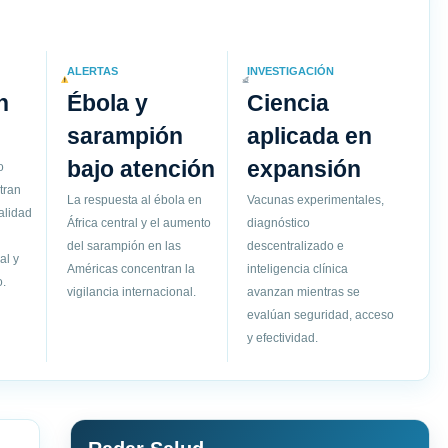
ALERTAS
INVESTIGACIÓN
n
Ébola y
Ciencia
sarampión
aplicada en
bajo atención
expansión
o
tran
La respuesta al ébola en
Vacunas experimentales,
alidad
África central y el aumento
diagnóstico
del sarampión en las
descentralizado e
al y
Américas concentran la
inteligencia clínica
.
vigilancia internacional.
avanzan mientras se
evalúan seguridad, acceso
y efectividad.