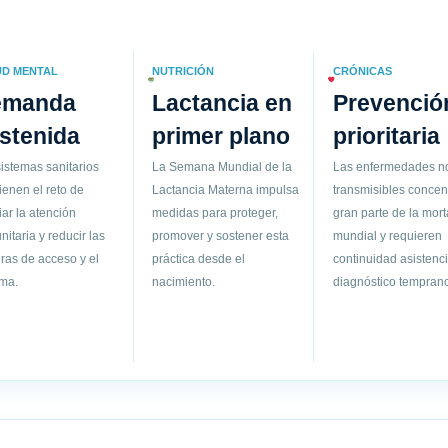
UD MENTAL
NUTRICIÓN
CRÓNICAS
emanda
Lactancia en
Prevenció
stenida
primer plano
prioritaria
istemas sanitarios
La Semana Mundial de la
Las enfermedades n
ienen el reto de
Lactancia Materna impulsa
transmisibles concen
ar la atención
medidas para proteger,
gran parte de la mort
itaria y reducir las
promover y sostener esta
mundial y requieren
ras de acceso y el
práctica desde el
continuidad asistenci
gma.
nacimiento.
diagnóstico temprano