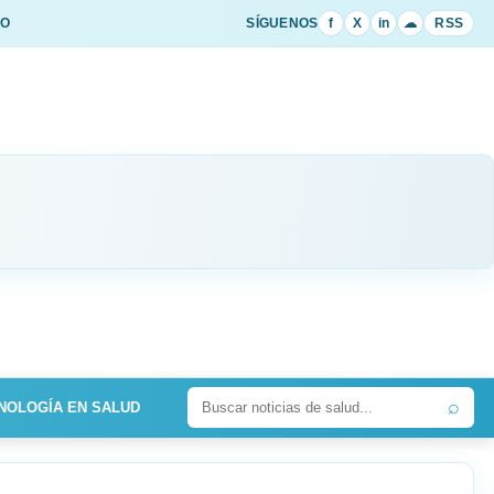
IO
SÍGUENOS
f
X
in
☁
RSS
⌕
NOLOGÍA EN SALUD