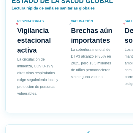
ESTADO DE LA SALUD GLOBAL
Lectura rápida de señales sanitarias globales
RESPIRATORIAS
VACUNACIÓN
SAL
Vigilancia
Brechas aún
D
estacional
importantes
so
activa
La cobertura mundial de
Los s
DTP3 alcanzó el 85% en
mant
La circulación de
2025, pero 13,5 millones
ampli
influenza, COVID-19 y
de niños permanecieron
comun
otros virus respiratorios
sin ninguna vacuna.
barre
exige seguimiento local y
esti
protección de personas
vulnerables.