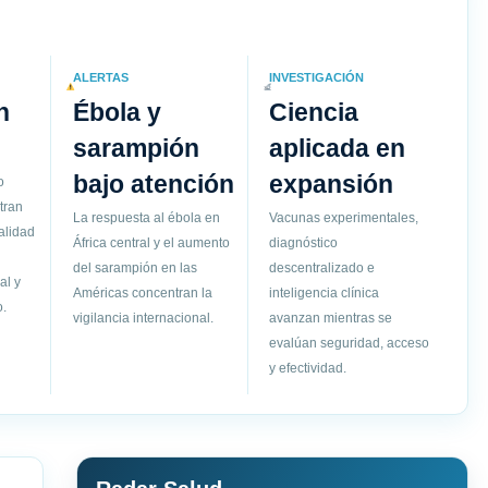
ALERTAS
INVESTIGACIÓN
n
Ébola y
Ciencia
sarampión
aplicada en
bajo atención
expansión
o
tran
La respuesta al ébola en
Vacunas experimentales,
alidad
África central y el aumento
diagnóstico
del sarampión en las
descentralizado e
al y
Américas concentran la
inteligencia clínica
.
vigilancia internacional.
avanzan mientras se
evalúan seguridad, acceso
y efectividad.