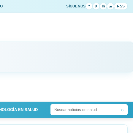
IO
SÍGUENOS
f
X
in
☁
RSS
⌕
NOLOGÍA EN SALUD