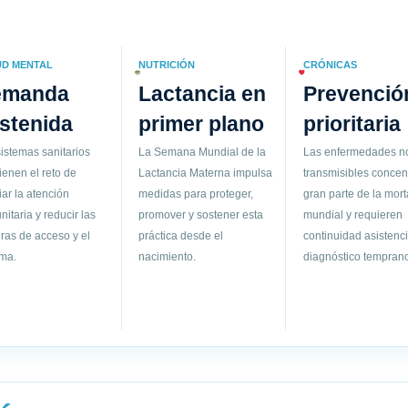
UD MENTAL
NUTRICIÓN
CRÓNICAS
emanda
Lactancia en
Prevenció
stenida
primer plano
prioritaria
istemas sanitarios
La Semana Mundial de la
Las enfermedades n
ienen el reto de
Lactancia Materna impulsa
transmisibles concen
ar la atención
medidas para proteger,
gran parte de la mort
itaria y reducir las
promover y sostener esta
mundial y requieren
ras de acceso y el
práctica desde el
continuidad asistenci
gma.
nacimiento.
diagnóstico temprano