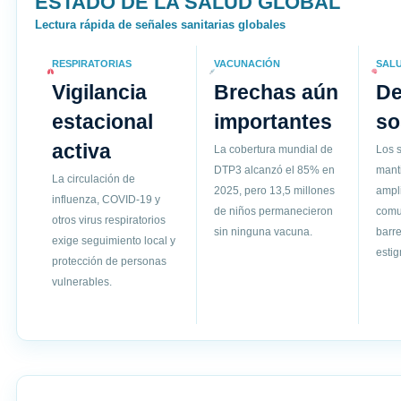
ESTADO DE LA SALUD GLOBAL
Lectura rápida de señales sanitarias globales
RESPIRATORIAS
VACUNACIÓN
SAL
Vigilancia
Brechas aún
D
estacional
importantes
so
activa
La cobertura mundial de
Los s
DTP3 alcanzó el 85% en
mant
La circulación de
2025, pero 13,5 millones
ampli
influenza, COVID-19 y
de niños permanecieron
comun
otros virus respiratorios
sin ninguna vacuna.
barre
exige seguimiento local y
esti
protección de personas
vulnerables.