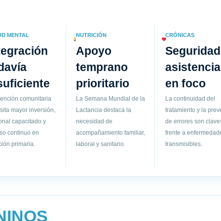
UD MENTAL
NUTRICIÓN
CRÓNICAS
tegración
Apoyo
Seguridad
davía
temprano
asistencia
suficiente
prioritario
en foco
tención comunitaria
La Semana Mundial de la
La continuidad del
sita mayor inversión,
Lactancia destaca la
tratamiento y la pre
onal capacitado y
necesidad de
de errores son clave
so continuo en
acompañamiento familiar,
frente a enfermedad
ión primaria.
laboral y sanitario.
transmisibles.
NINOS