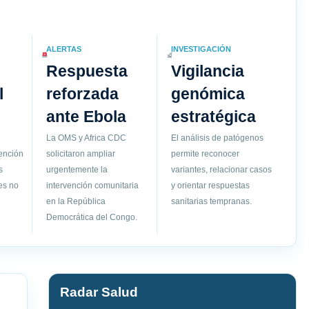
ALERTAS
INVESTIGACIÓN
Respuesta
Vigilancia
l
reforzada
genómica
ante Ebola
estratégica
La OMS y Africa CDC
El análisis de patógenos
vención
solicitaron ampliar
permite reconocer
s
urgentemente la
variantes, relacionar casos
es no
intervención comunitaria
y orientar respuestas
en la República
sanitarias tempranas.
Democrática del Congo.
Radar Salud