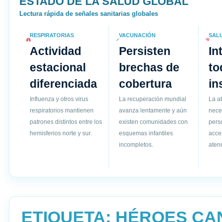
ESTADO DE LA SALUD GLOBAL
Lectura rápida de señales sanitarias globales
RESPIRATORIAS
VACUNACIÓN
SAL
Actividad
Persisten
In
estacional
brechas de
to
diferenciada
cobertura
in
Influenza y otros virus
La recuperación mundial
La a
respiratorios mantienen
avanza lentamente y aún
nece
patrones distintos entre los
existen comunidades con
pers
hemisferios norte y sur.
esquemas infantiles
acce
incompletos.
atenc
ETIQUETA:
HÉROES CA