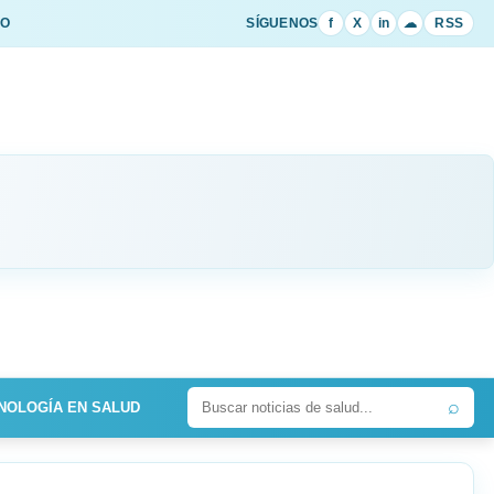
IO
SÍGUENOS
f
X
in
☁
RSS
⌕
NOLOGÍA EN SALUD