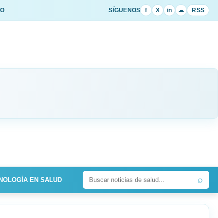
IO
SÍGUENOS
f
X
in
☁
RSS
⌕
NOLOGÍA EN SALUD