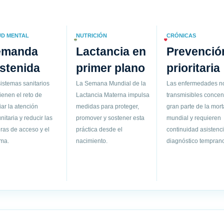
UD MENTAL
NUTRICIÓN
CRÓNICAS
emanda
Lactancia en
Prevenció
stenida
primer plano
prioritaria
istemas sanitarios
La Semana Mundial de la
Las enfermedades n
ienen el reto de
Lactancia Materna impulsa
transmisibles concen
ar la atención
medidas para proteger,
gran parte de la mort
itaria y reducir las
promover y sostener esta
mundial y requieren
ras de acceso y el
práctica desde el
continuidad asistenci
gma.
nacimiento.
diagnóstico temprano