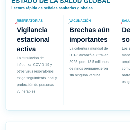
ESTADO DE LA SALUD GLOBAL
Lectura rápida de señales sanitarias globales
RESPIRATORIAS
VACUNACIÓN
SAL
Vigilancia
Brechas aún
D
estacional
importantes
so
activa
La cobertura mundial de
Los s
DTP3 alcanzó el 85% en
mant
La circulación de
2025, pero 13,5 millones
ampli
influenza, COVID-19 y
de niños permanecieron
comun
otros virus respiratorios
sin ninguna vacuna.
barre
exige seguimiento local y
esti
protección de personas
vulnerables.