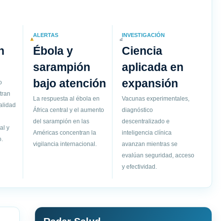
ALERTAS
INVESTIGACIÓN
n
Ébola y
Ciencia
sarampión
aplicada en
bajo atención
expansión
o
tran
La respuesta al ébola en
Vacunas experimentales,
alidad
África central y el aumento
diagnóstico
del sarampión en las
descentralizado e
al y
Américas concentran la
inteligencia clínica
.
vigilancia internacional.
avanzan mientras se
evalúan seguridad, acceso
y efectividad.