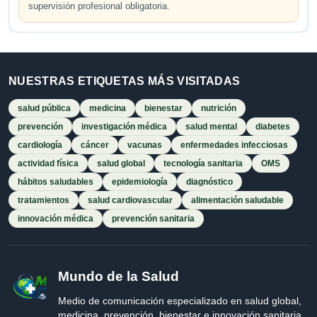
supervisión profesional obligatoria.
NUESTRAS ETIQUETAS MÁS VISITADAS
salud pública
medicina
bienestar
nutrición
prevención
investigación médica
salud mental
diabetes
cardiología
cáncer
vacunas
enfermedades infecciosas
actividad física
salud global
tecnología sanitaria
OMS
hábitos saludables
epidemiología
diagnóstico
tratamientos
salud cardiovascular
alimentación saludable
innovación médica
prevención sanitaria
Mundo de la Salud
Medio de comunicación especializado en salud global,
medicina, prevención, bienestar e innovación sanitaria.