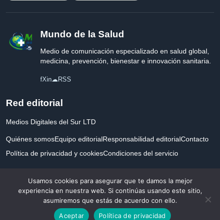
Mundo de la Salud
Medio de comunicación especializado en salud global,
medicina, prevención, bienestar e innovación sanitaria.
f
X
in
☁
RSS
Red editorial
Medios Digitales del Sur LTD
Quiénes somos
Equipo editorial
Responsabilidad editorial
Contacto
Política de privacidad y cookies
Condiciones del servicio
Empresa registrada en Inglaterra y Gales.
Usamos cookies para asegurar que te damos la mejor
experiencia en nuestra web. Si continúas usando este sitio,
asumiremos que estás de acuerdo con ello.
© 2026 Mundo de la Salud. Todos los derechos reservados. Desarrollado con
Aceptar
Política de privacidad
por la salud.