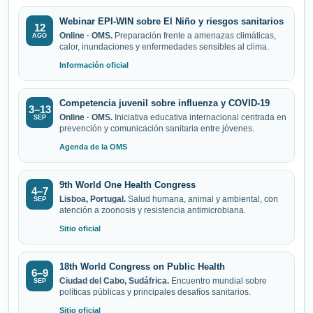
Webinar EPI-WIN sobre El Niño y riesgos sanitarios
12
Online · OMS.
Preparación frente a amenazas climáticas,
AGO
calor, inundaciones y enfermedades sensibles al clima.
Información oficial
Competencia juvenil sobre influenza y COVID-19
3–13
Online · OMS.
Iniciativa educativa internacional centrada en
SEP
prevención y comunicación sanitaria entre jóvenes.
Agenda de la OMS
9th World One Health Congress
4–7
Lisboa, Portugal.
Salud humana, animal y ambiental, con
SEP
atención a zoonosis y resistencia antimicrobiana.
Sitio oficial
18th World Congress on Public Health
6–9
Ciudad del Cabo, Sudáfrica.
Encuentro mundial sobre
SEP
políticas públicas y principales desafíos sanitarios.
Sitio oficial