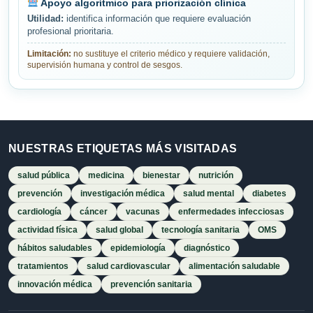
Apoyo algorítmico para priorización clínica
Utilidad:
identifica información que requiere evaluación
profesional prioritaria.
Limitación:
no sustituye el criterio médico y requiere validación,
supervisión humana y control de sesgos.
NUESTRAS ETIQUETAS MÁS VISITADAS
salud pública
medicina
bienestar
nutrición
prevención
investigación médica
salud mental
diabetes
cardiología
cáncer
vacunas
enfermedades infecciosas
actividad física
salud global
tecnología sanitaria
OMS
hábitos saludables
epidemiología
diagnóstico
tratamientos
salud cardiovascular
alimentación saludable
innovación médica
prevención sanitaria