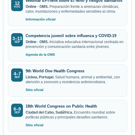
Webinar EPI-WIN sobre El Niño y riesgos sanitarios
12
Online · OMS.
Preparación frente a amenazas climáticas,
AGO
calor, inundaciones y enfermedades sensibles al clima.
Información oficial
Competencia juvenil sobre influenza y COVID-19
3–13
Online · OMS.
Iniciativa educativa internacional centrada en
SEP
prevención y comunicación sanitaria entre jóvenes.
Agenda de la OMS
9th World One Health Congress
4–7
Lisboa, Portugal.
Salud humana, animal y ambiental, con
SEP
atención a zoonosis y resistencia antimicrobiana.
Sitio oficial
18th World Congress on Public Health
6–9
Ciudad del Cabo, Sudáfrica.
Encuentro mundial sobre
SEP
políticas públicas y principales desafíos sanitarios.
Sitio oficial