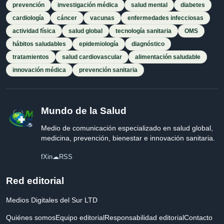
prevención
investigación médica
salud mental
diabetes
cardiología
cáncer
vacunas
enfermedades infecciosas
actividad física
salud global
tecnología sanitaria
OMS
hábitos saludables
epidemiología
diagnóstico
tratamientos
salud cardiovascular
alimentación saludable
innovación médica
prevención sanitaria
Mundo de la Salud
Medio de comunicación especializado en salud global,
medicina, prevención, bienestar e innovación sanitaria.
f
X
in
☁
RSS
Red editorial
Medios Digitales del Sur LTD
Quiénes somos
Equipo editorial
Responsabilidad editorial
Contacto