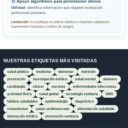
Apoyo algorítmico para priorización clínica
Utilidad:
identifica información que requiere evaluación
profesional prioritaria.
Limitación:
no sustituye el criterio médico y requiere validación,
supervisión humana y control de sesgos.
NUESTRAS ETIQUETAS MÁS VISITADAS
salud pública
medicina
bienestar
nutrición
prevención
investigación médica
salud mental
diabetes
cardiología
cáncer
vacunas
enfermedades infecciosas
actividad física
salud global
tecnología sanitaria
OMS
hábitos saludables
epidemiología
diagnóstico
tratamientos
salud cardiovascular
alimentación saludable
innovación médica
prevención sanitaria