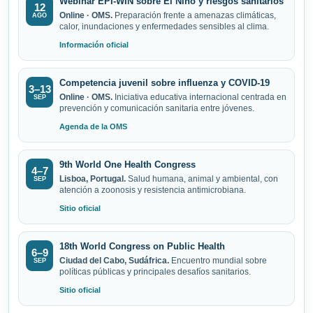
Webinar EPI-WIN sobre El Niño y riesgos sanitarios
12
Online · OMS.
Preparación frente a amenazas climáticas,
AGO
calor, inundaciones y enfermedades sensibles al clima.
Información oficial
Competencia juvenil sobre influenza y COVID-19
3–13
Online · OMS.
Iniciativa educativa internacional centrada en
SEP
prevención y comunicación sanitaria entre jóvenes.
Agenda de la OMS
9th World One Health Congress
4–7
Lisboa, Portugal.
Salud humana, animal y ambiental, con
SEP
atención a zoonosis y resistencia antimicrobiana.
Sitio oficial
18th World Congress on Public Health
6–9
Ciudad del Cabo, Sudáfrica.
Encuentro mundial sobre
SEP
políticas públicas y principales desafíos sanitarios.
Sitio oficial