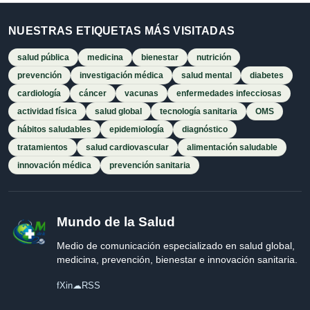
NUESTRAS ETIQUETAS MÁS VISITADAS
salud pública
medicina
bienestar
nutrición
prevención
investigación médica
salud mental
diabetes
cardiología
cáncer
vacunas
enfermedades infecciosas
actividad física
salud global
tecnología sanitaria
OMS
hábitos saludables
epidemiología
diagnóstico
tratamientos
salud cardiovascular
alimentación saludable
innovación médica
prevención sanitaria
Mundo de la Salud
Medio de comunicación especializado en salud global,
medicina, prevención, bienestar e innovación sanitaria.
f
X
in
☁
RSS