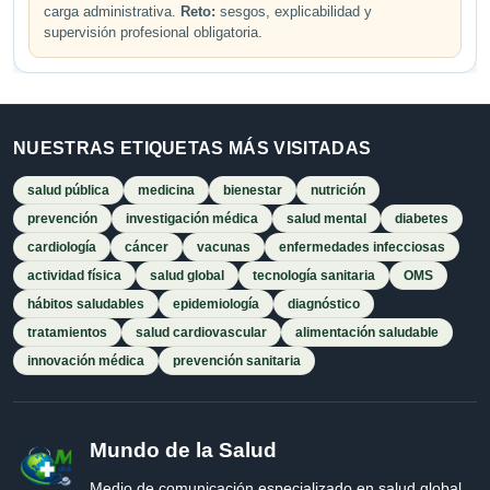
carga administrativa.
Reto:
sesgos, explicabilidad y
supervisión profesional obligatoria.
NUESTRAS ETIQUETAS MÁS VISITADAS
salud pública
medicina
bienestar
nutrición
prevención
investigación médica
salud mental
diabetes
cardiología
cáncer
vacunas
enfermedades infecciosas
actividad física
salud global
tecnología sanitaria
OMS
hábitos saludables
epidemiología
diagnóstico
tratamientos
salud cardiovascular
alimentación saludable
innovación médica
prevención sanitaria
Mundo de la Salud
Medio de comunicación especializado en salud global,