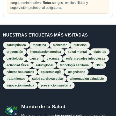
carga administrativa.
Reto:
sesgos, explicabilidad y
supervisión profesional obligatoria.
NUESTRAS ETIQUETAS MÁS VISITADAS
salud pública
medicina
bienestar
nutrición
prevención
investigación médica
salud mental
diabetes
cardiología
cáncer
vacunas
enfermedades infecciosas
actividad física
salud global
tecnología sanitaria
OMS
hábitos saludables
epidemiología
diagnóstico
tratamientos
salud cardiovascular
alimentación saludable
innovación médica
prevención sanitaria
Mundo de la Salud
Medio de comunicación especializado en salud global,