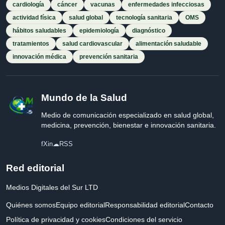
cardiología
cáncer
vacunas
enfermedades infecciosas
actividad física
salud global
tecnología sanitaria
OMS
hábitos saludables
epidemiología
diagnóstico
tratamientos
salud cardiovascular
alimentación saludable
innovación médica
prevención sanitaria
Mundo de la Salud
Medio de comunicación especializado en salud global,
medicina, prevención, bienestar e innovación sanitaria.
f
X
in
☁
RSS
Red editorial
Medios Digitales del Sur LTD
Quiénes somos
Equipo editorial
Responsabilidad editorial
Contacto
Política de privacidad y cookies
Condiciones del servicio