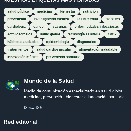
NUESTRAS ETIQUETAS MÁS VISITADAS
salud pública
medicina
bienestar
nutrición
prevención
investigación médica
salud mental
diabetes
cardiología
cáncer
vacunas
enfermedades infecciosas
actividad física
salud global
tecnología sanitaria
OMS
hábitos saludables
epidemiología
diagnóstico
tratamientos
salud cardiovascular
alimentación saludable
innovación médica
prevención sanitaria
Mundo de la Salud
Medio de comunicación especializado en salud global,
medicina, prevención, bienestar e innovación sanitaria.
f
X
in
☁
RSS
Red editorial